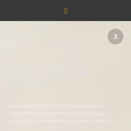
GALERIE &
SHOP
Hochwertige Prints in Farbe und monochrom:
Fotografien und digitale Kunst, professionell
gedruckt auf Hahnemühle oder Canson Papier.