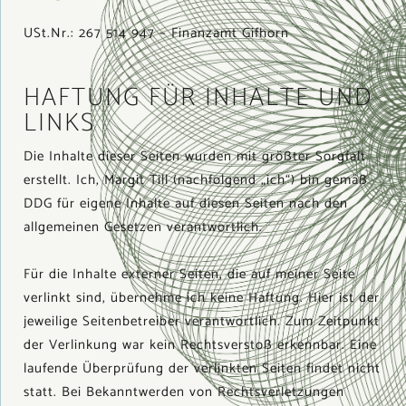
USt.Nr.: 267 514 947 – Finanzamt Gifhorn
HAFTUNG FÜR INHALTE UND
LINKS
Die Inhalte dieser Seiten wurden mit größter Sorgfalt
erstellt. Ich, Margit Till (nachfolgend „ich“) bin gemäß
DDG für eigene Inhalte auf diesen Seiten nach den
allgemeinen Gesetzen verantwortlich.
Für die Inhalte externer Seiten, die auf meiner Seite
verlinkt sind, übernehme ich keine Haftung. Hier ist der
jeweilige Seitenbetreiber verantwortlich. Zum Zeitpunkt
der Verlinkung war kein Rechtsverstoß erkennbar. Eine
laufende Überprüfung der verlinkten Seiten findet nicht
statt. Bei Bekanntwerden von Rechtsverletzungen