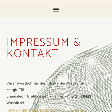
IMPRESSUM &
KONTAKT
Verantwortlich für die Inhalte der Webseite:
Margit Till
Chamäleon Grafikdesign • Fahrenkamp 2 • 38553
Wasbüttel
INFO@MARGIT-TILL-DESIGN.COM
+49 5374 6030615