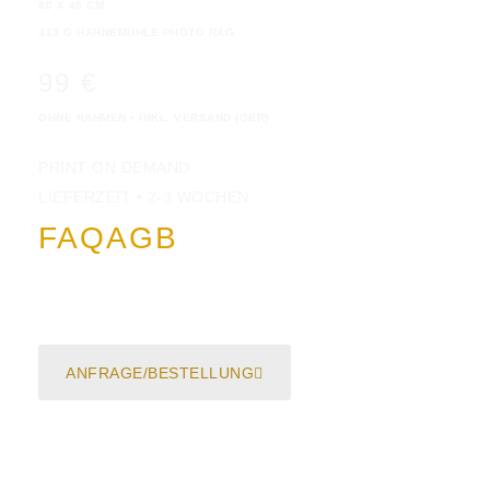
80 X 45 CM
310 G HAHNEMÜHLE PHOTO RAG
99 €
OHNE RAHMEN • INKL. VERSAND (GER)
PRINT ON DEMAND
LIEFERZEIT • 2-3 WOCHEN
FAQ
AGB
ANFRAGE/BESTELLUNG