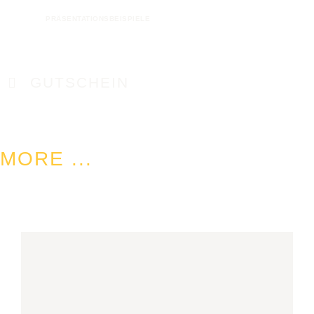
VERGRÖSSERN +
VERGRÖSSERN +
PRÄSENTATIONSBEISPIELE
GUTSCHEIN
MORE ...