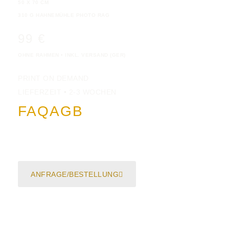
50 X 70 CM
310 G HAHNEMÜHLE PHOTO RAG
99 €
OHNE RAHMEN • INKL. VERSAND (GER)
PRINT ON DEMAND
LIEFERZEIT • 2-3 WOCHEN
FAQ
AGB
ANFRAGE/BESTELLUNG